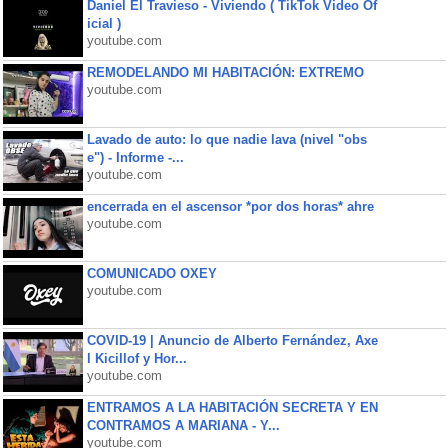
Daniel El Travieso - Viviendo ( TikTok Video Of
icial )
youtube.com
REMODELANDO MI HABITACIÓN: EXTREMO
youtube.com
Lavado de auto: lo que nadie lava (nivel "obs
e") - Informe -...
youtube.com
encerrada en el ascensor *por dos horas* ahre
youtube.com
COMUNICADO OXEY
youtube.com
COVID-19 | Anuncio de Alberto Fernández, Axe
l Kicillof y Hor...
youtube.com
ENTRAMOS A LA HABITACIÓN SECRETA Y EN
CONTRAMOS A MARIANA - Y...
youtube.com