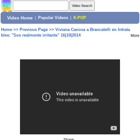
Video Home
|
Popular Videos
|
K-POP
Home
>>
Previous Page
>>
Viviana Canosa a Brancatelli en Intrata
bles: "Sos realmente irritante" 16|10|2014
More
Share: