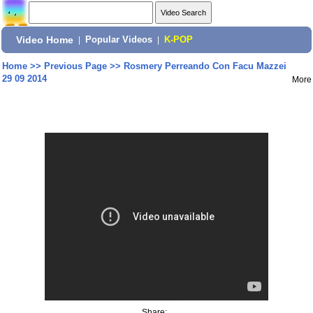
Video Home
|
Popular Videos
|
K-POP
Home
>>
Previous Page
>>
Rosmery Perreando Con Facu Mazzei
29 09 2014
More
Share: