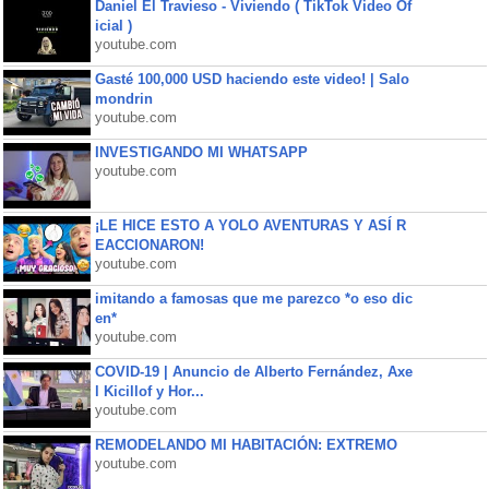
Daniel El Travieso - Viviendo ( TikTok Video Of
icial )
youtube.com
Gasté 100,000 USD haciendo este video! | Salo
mondrin
youtube.com
INVESTIGANDO MI WHATSAPP
youtube.com
¡LE HICE ESTO A YOLO AVENTURAS Y ASÍ R
EACCIONARON!
youtube.com
imitando a famosas que me parezco *o eso dic
en*
youtube.com
COVID-19 | Anuncio de Alberto Fernández, Axe
l Kicillof y Hor...
youtube.com
REMODELANDO MI HABITACIÓN: EXTREMO
youtube.com