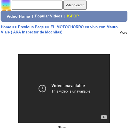
Video Home
|
Popular Videos
|
K-POP
Home
>>
Previous Page
>>
EL MOTOCHORRO en vivo con Mauro
Viale ( AKA Inspector de Mochilas)
More
Share: