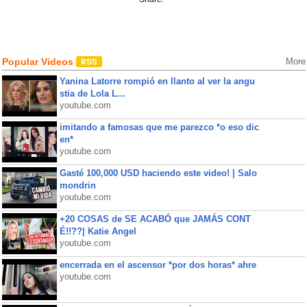
Popular Videos
More
Yanina Latorre rompió en llanto al ver la angu
stia de Lola L...
youtube.com
imitando a famosas que me parezco *o eso dic
en*
youtube.com
Gasté 100,000 USD haciendo este video! | Salo
mondrin
youtube.com
+20 COSAS de SE ACABÓ que JAMÁS CONT
É!!??| Katie Angel
youtube.com
encerrada en el ascensor *por dos horas* ahre
youtube.com