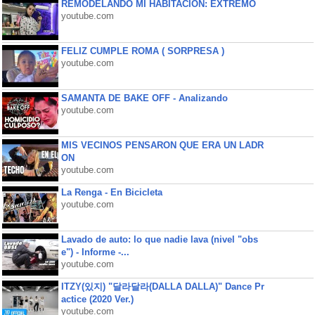
REMODELANDO MI HABITACIÓN: EXTREMO
youtube.com
FELIZ CUMPLE ROMA ( SORPRESA )
youtube.com
SAMANTA DE BAKE OFF - Analizando
youtube.com
MIS VECINOS PENSARON QUE ERA UN LADR
ON
youtube.com
La Renga - En Bicicleta
youtube.com
Lavado de auto: lo que nadie lava (nivel "obs
e") - Informe -...
youtube.com
ITZY(있지) "달라달라(DALLA DALLA)" Dance Pr
actice (2020 Ver.)
youtube.com