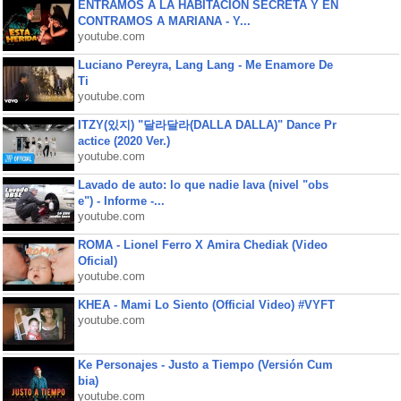
ENTRAMOS A LA HABITACIÓN SECRETA Y EN
CONTRAMOS A MARIANA - Y...
youtube.com
Luciano Pereyra, Lang Lang - Me Enamore De
Ti
youtube.com
ITZY(있지) "달라달라(DALLA DALLA)" Dance Pr
actice (2020 Ver.)
youtube.com
Lavado de auto: lo que nadie lava (nivel "obs
e") - Informe -...
youtube.com
ROMA - Lionel Ferro X Amira Chediak (Video
Oficial)
youtube.com
KHEA - Mami Lo Siento (Official Video) #VYFT
youtube.com
Ke Personajes - Justo a Tiempo (Versión Cum
bia)
youtube.com