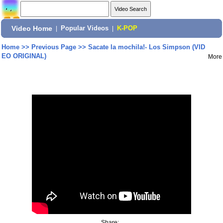
Video Home
|
Popular Videos
|
K-POP
Home
>>
Previous Page
>>
Sacate la mochila!- Los Simpson (VID
EO ORIGINAL)
More
Share: