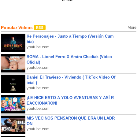
Popular Videos
More
Ke Personajes - Justo a Tiempo (Versión Cum
bia)
youtube.com
ROMA - Lionel Ferro X Amira Chediak (Video
Oficial)
youtube.com
Daniel El Travieso - Viviendo ( TikTok Video Of
icial )
youtube.com
¡LE HICE ESTO A YOLO AVENTURAS Y ASÍ R
EACCIONARON!
youtube.com
MIS VECINOS PENSARON QUE ERA UN LADR
ON
youtube.com