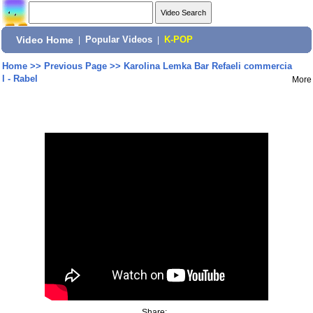
Video Home
|
Popular Videos
|
K-POP
Home
>>
Previous Page
>>
Karolina Lemka Bar Refaeli commercia
l - Rabel
More
Share: