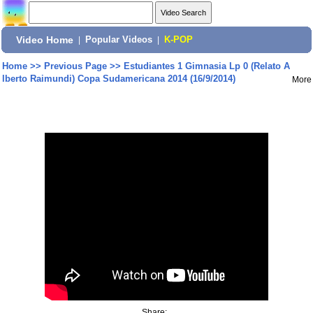
Video Home
|
Popular Videos
|
K-POP
Home
>>
Previous Page
>>
Estudiantes 1 Gimnasia Lp 0 (Relato A
lberto Raimundi) Copa Sudamericana 2014 (16/9/2014)
More
Share: