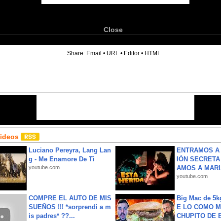
Close
6
Share:
Email
•
URL
•
Editor
•
HTML
Videos
Luciano Pereyra, Lang Lan
ENTRAMOS A 
g - Me Enamore De Ti
IÓN SECRETA
youtube.com
AMOS A MARIA
youtube.com
COMPRE EL AUTO DE MIS
Big Mac de 5k
SUEÑOS !!! *sorprendi a m
E LO COMO M
is padres* ??...
CHUPITO DE B