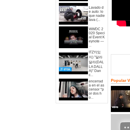
Lavado d
e auto: lo
que nadie
lava (...
WWDC 2
020 Speci
al Event K
eynote —
...
ITZY(있
지) "달라
달라(DAL
LA DALL
A)" Dan
c...
Popular 
encerrad
a en el as
censor *p
or dos h
o...