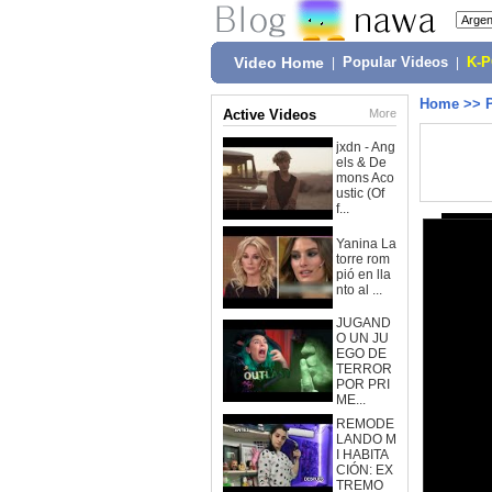
Video Home
|
Popular Videos
|
K-
Home
>>
Active Videos
More
jxdn - Ang
els & De
mons Aco
ustic (Of
f...
Yanina La
torre rom
pió en lla
nto al ...
JUGAND
O UN JU
EGO DE
TERROR
POR PRI
ME...
REMODE
LANDO M
I HABITA
CIÓN: EX
TREMO