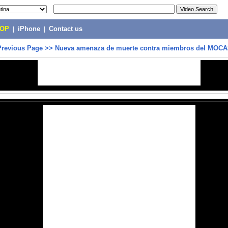
POP
|
iPhone
|
Contact us
Previous Page
>>
Nueva amenaza de muerte contra miembros del MOC