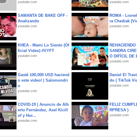
youtube.com
youtube.com
SAMANTA DE BAKE OFF -
ROMA - Lionel
Analizando
ra Chediak (Vi
youtube.com
youtube.com
KHEA - Mami Lo Siento (Of
REHACIENDO 
ficial Video) #VYFT
SANDRA CIRE
youtube.com
O DIFÍCIL DE 
youtube.com
Gasté 100,000 USD haciend
Daniel El Trav
o este video! | Salomondri
do ( TikTok Vid
n
youtube.com
youtube.com
COVID-19 | Anuncio de Alb
FELIZ CUMPL
erto Fernández, Axel Kicill
RPRESA )
of y Hor...
youtube.com
youtube.com