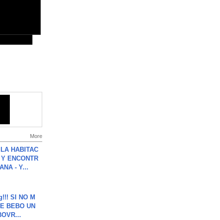
More
LA HABITAC
 Y ENCONTR
NA - Y...
g!!! SI NO M
E BEBO UN
OVR...