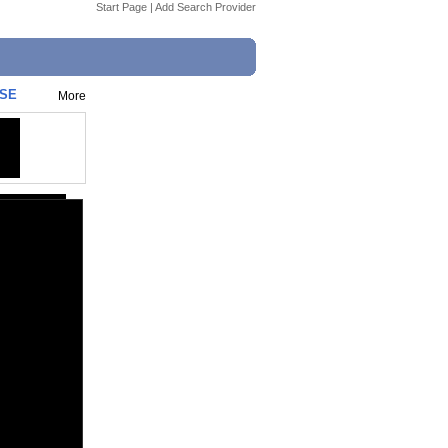
Start Page
|
Add Search Provider
ASE
More