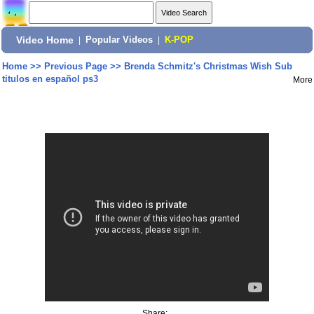
Video Home
|
Popular Videos
|
K-POP
Home
>>
Previous Page
>>
Brenda Schmitz's Christmas Wish Sub
titulos en español ps3
More
Share: