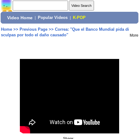
Video Home
|
Popular Videos
|
K-POP
Home
>>
Previous Page
>>
Correa: "Que el Banco Mundial pida di
sculpas por todo el daño causado"
More
Share: