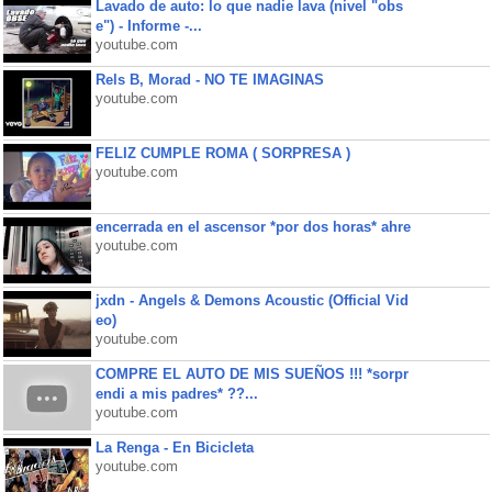
Lavado de auto: lo que nadie lava (nivel "obs
e") - Informe -...
youtube.com
Rels B, Morad - NO TE IMAGINAS
youtube.com
FELIZ CUMPLE ROMA ( SORPRESA )
youtube.com
encerrada en el ascensor *por dos horas* ahre
youtube.com
jxdn - Angels & Demons Acoustic (Official Vid
eo)
youtube.com
COMPRE EL AUTO DE MIS SUEÑOS !!! *sorpr
endi a mis padres* ??...
youtube.com
La Renga - En Bicicleta
youtube.com