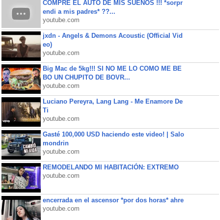
COMPRE EL AUTO DE MIS SUEÑOS !!! *sorpr
endi a mis padres* ??...
youtube.com
jxdn - Angels & Demons Acoustic (Official Vid
eo)
youtube.com
Big Mac de 5kg!!! SI NO ME LO COMO ME BE
BO UN CHUPITO DE BOVR...
youtube.com
Luciano Pereyra, Lang Lang - Me Enamore De
Ti
youtube.com
Gasté 100,000 USD haciendo este video! | Salo
mondrin
youtube.com
REMODELANDO MI HABITACIÓN: EXTREMO
youtube.com
encerrada en el ascensor *por dos horas* ahre
youtube.com