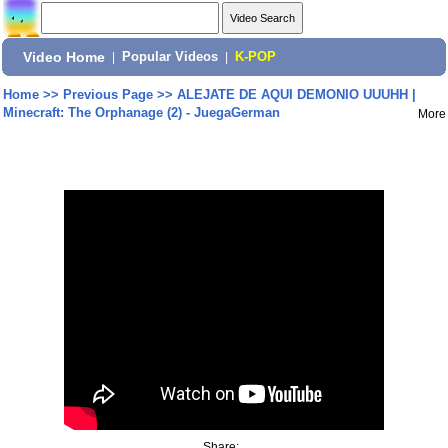
Video Home
|
Popular Videos
|
K-POP
Home
>>
Previous Page
>>
ALEJATE DE AQUI DEMONIO UUUHH |
Minecraft: The Orphanage (2) - JuegaGerman
More
Share: