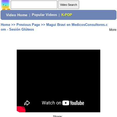
Video Home
|
Popular Videos
|
K-POP
Home
>>
Previous Page
>>
Magui Bravi en MedicosConsultores.c
om - Sesión Glúteos
More
Share: