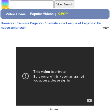
Video Home
|
Popular Videos
|
K-POP
Home
>>
Previous Page
>>
Cinemática de League of Legends: Un
nuevo amanecer
More
Share: