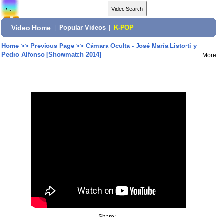
Video Home
|
Popular Videos
|
K-POP
Home
>>
Previous Page
>>
Cámara Oculta - José María Listorti y
Pedro Alfonso [Showmatch 2014]
More
Share: