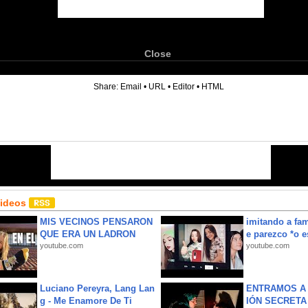
Close
6
Share:
Email
•
URL
•
Editor
•
HTML
Videos
MIS VECINOS PENSARON
imitando a fa
QUE ERA UN LADRON
e parezco *o e
youtube.com
youtube.com
Luciano Pereyra, Lang Lan
ENTRAMOS A 
g - Me Enamore De Ti
IÓN SECRETA