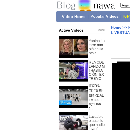
Video Home
|
Popular Videos
|
K-
Home
>>
Active Videos
More
L VESTUAR
Yanina La
torre rom
pió en lla
nto al ...
REMODE
LANDO M
I HABITA
CIÓN: EX
TREMO
ITZY(있
지) "달라
달라(DAL
LA DALL
A)" Dan
c...
Lavado d
e auto: lo
que nadie
lava (...