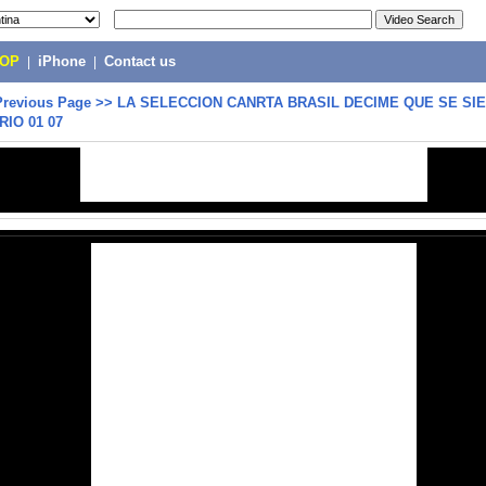
POP
|
iPhone
|
Contact us
Previous Page
>>
LA SELECCION CANRTA BRASIL DECIME QUE SE SI
IO 01 07