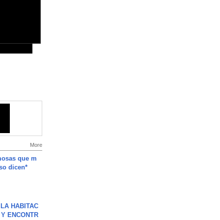
More
mosas que m
so dicen*
LA HABITAC
 Y ENCONTR