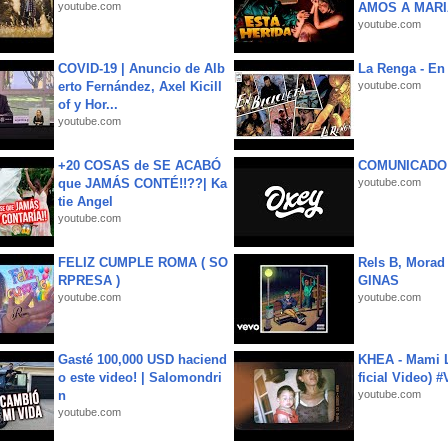
youtube.com
AMOS A MARIA
youtube.com
COVID-19 | Anuncio de Alb
La Renga - En 
erto Fernández, Axel Kicill
youtube.com
of y Hor...
youtube.com
+20 COSAS de SE ACABÓ
COMUNICADO
que JAMÁS CONTÉ!!??| Ka
youtube.com
tie Angel
youtube.com
FELIZ CUMPLE ROMA ( SO
Rels B, Morad
RPRESA )
GINAS
youtube.com
youtube.com
Gasté 100,000 USD haciend
KHEA - Mami L
o este video! | Salomondri
ficial Video) 
n
youtube.com
youtube.com