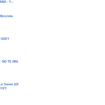
NA - Y...
Bicicleta
 OXEY
 - NO TE IMA
o Siento (Of
#VYFT