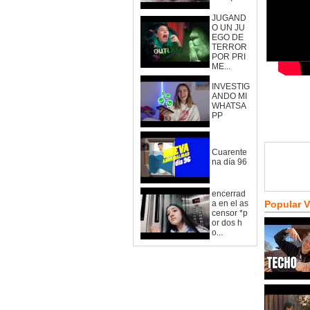
JUGAND
O UN JU
EGO DE
TERROR
POR PRI
ME...
INVESTIG
ANDO MI
WHATSA
PP
Cuarente
na día 96
encerrad
a en el as
Popular 
censor *p
or dos h
o...