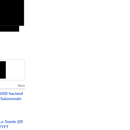
More
 USD haciend
| Salomondri
o Siento (Of
#VYFT