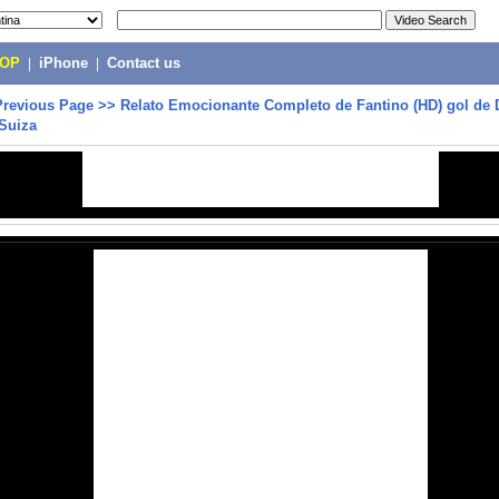
POP
|
iPhone
|
Contact us
Previous Page
>>
Relato Emocionante Completo de Fantino (HD) gol de 
Suiza