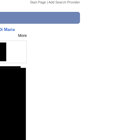
Start Page
|
Add Search Provider
Di Maria
More