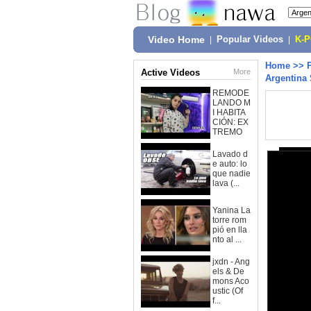
Video Home
|
Popular Videos
|
K-
Home
>>
Active Videos
More
Argentina 
REMODE
LANDO M
I HABITA
CIÓN: EX
TREMO
Lavado d
e auto: lo
que nadie
lava (...
Yanina La
torre rom
pió en lla
nto al ...
jxdn - Ang
els & De
mons Aco
ustic (Of
f...