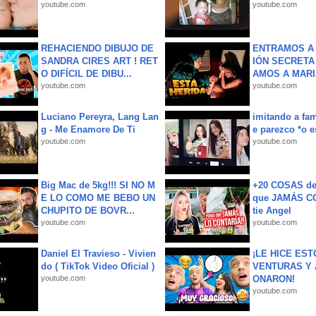
youtube.com
youtube.com
REHACIENDO DIBUJO DE
ENTRAMOS A 
SANDRA CIRES ART ! RET
IÓN SECRETA
O DIFÍCIL DE DIBU...
AMOS A MARIA
youtube.com
youtube.com
Luciano Pereyra, Lang Lan
imitando a fa
g - Me Enamore De Ti
e parezco *o e
youtube.com
youtube.com
Big Mac de 5kg!!! SI NO M
+20 COSAS d
E LO COMO ME BEBO UN
que JAMÁS CO
CHUPITO DE BOVR...
tie Angel
youtube.com
youtube.com
Daniel El Travieso - Vivien
¡LE HICE EST
do ( TikTok Video Oficial )
VENTURAS Y 
youtube.com
ONARON!
youtube.com