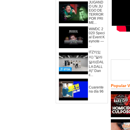
JUGAND
O UN JU
EGO DE
TERROR
POR PRI
ME...
WWDC 2
020 Speci
al Event K
eynote —
...
ITZY(있
지) "달라
달라(DAL
LA DALL
A)" Dan
c...
Popular 
Cuarente
na día 96