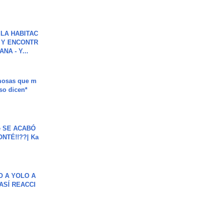
LA HABITAC
 Y ENCONTR
NA - Y...
mosas que m
so dicen*
e SE ACABÓ
NTÉ!!??| Ka
O A YOLO A
ASÍ REACCI