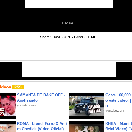
Close
6
Share:
Email
•
URL
•
Editor
•
HTML
Videos
SAMANTA DE BAKE OFF -
Gasté 100,000
Analizando
o este video! 
youtube.com
n
youtube.com
ROMA - Lionel Ferro X Ami
KHEA - Mami L
ra Chediak (Video Oficial)
ficial Video) 