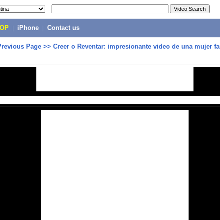
POP
|
iPhone
|
Contact us
Previous Page
>>
Creer o Reventar: impresionante video de una mujer f