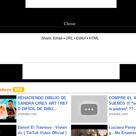
Close
6
Share:
Email
•
URL
•
Editor
•
HTML
Videos
REHACIENDO DIBUJO DE
COMPRE EL A
SANDRA CIRES ART ! RET
SUEÑOS !!! *s
O DIFÍCIL DE DIBU...
is padres* ??..
youtube.com
youtube.com
Daniel El Travieso - Vivien
Luciano Perey
do ( TikTok Video Oficial )
g - Me Enamor