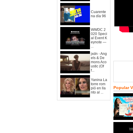
Cuarente
na día 96
WWDC 2
020 Speci
al Event K
eynote —
...
jxdn - Ang
els & De
mons Aco
ustic (Of
f...
Yanina La
torre rom
Popular 
pió en lla
nto al ...