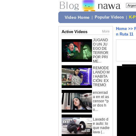
Video Home
|
Popular Videos
|
K-
Home
>>
Active Videos
More
n Ruta 11
JUGAND
O UN JU
EGO DE
TERROR
POR PRI
ME...
REMODE
LANDO M
I HABITA
CIÓN: EX
TREMO
encerrad
a en el as
censor *p
or dos h
o...
Lavado d
e auto: lo
que nadie
lava (...