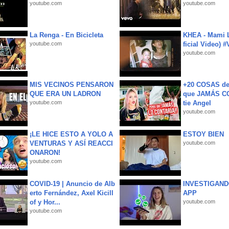
youtube.com
youtube.com
La Renga - En Bicicleta
KHEA - Mami L
youtube.com
ficial Video) 
youtube.com
MIS VECINOS PENSARON
+20 COSAS d
QUE ERA UN LADRON
que JAMÁS CO
youtube.com
tie Angel
youtube.com
¡LE HICE ESTO A YOLO A
ESTOY BIEN
VENTURAS Y ASÍ REACCI
youtube.com
ONARON!
youtube.com
COVID-19 | Anuncio de Alb
INVESTIGAND
erto Fernández, Axel Kicill
APP
of y Hor...
youtube.com
youtube.com