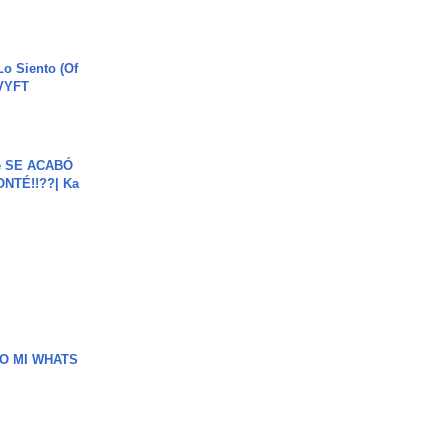
o Siento (Of
#VYFT
e SE ACABÓ
NTÉ!!??| Ka
O MI WHATS