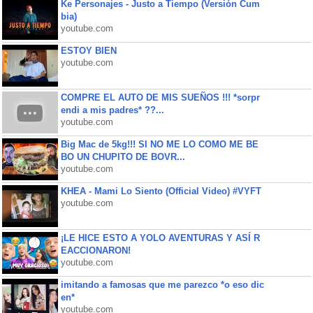
Ke Personajes - Justo a Tiempo (Versión Cum
bia)
youtube.com
ESTOY BIEN
youtube.com
COMPRE EL AUTO DE MIS SUEÑOS !!! *sorpr
endi a mis padres* ??...
youtube.com
Big Mac de 5kg!!! SI NO ME LO COMO ME BE
BO UN CHUPITO DE BOVR...
youtube.com
KHEA - Mami Lo Siento (Official Video) #VYFT
youtube.com
¡LE HICE ESTO A YOLO AVENTURAS Y ASÍ R
EACCIONARON!
youtube.com
imitando a famosas que me parezco *o eso dic
en*
youtube.com