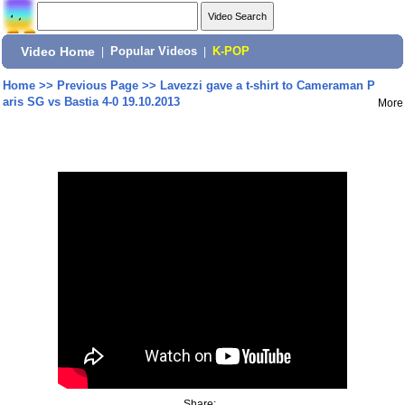
Video Home
|
Popular Videos
|
K-POP
Home
>>
Previous Page
>>
Lavezzi gave a t-shirt to Cameraman P
aris SG vs Bastia 4-0 19.10.2013
More
Share: