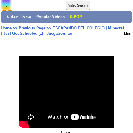
Video Home
|
Popular Videos
|
K-POP
Home
>>
Previous Page
>>
ESCAPANDO DEL COLEGIO | Minecraf
t Just Got Schooled (1) - JuegaGerman
More
Share: