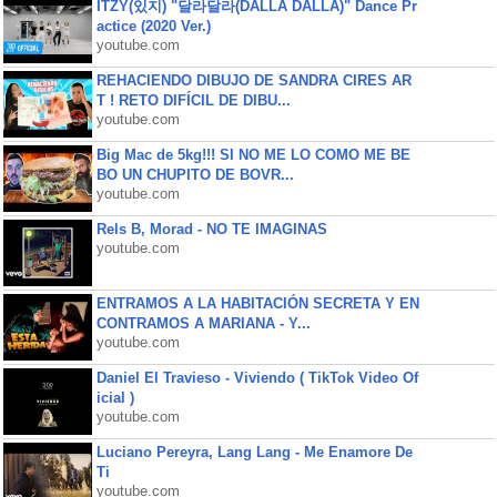
ITZY(있지) "달라달라(DALLA DALLA)" Dance Pr
actice (2020 Ver.)
youtube.com
REHACIENDO DIBUJO DE SANDRA CIRES AR
T ! RETO DIFÍCIL DE DIBU...
youtube.com
Big Mac de 5kg!!! SI NO ME LO COMO ME BE
BO UN CHUPITO DE BOVR...
youtube.com
Rels B, Morad - NO TE IMAGINAS
youtube.com
ENTRAMOS A LA HABITACIÓN SECRETA Y EN
CONTRAMOS A MARIANA - Y...
youtube.com
Daniel El Travieso - Viviendo ( TikTok Video Of
icial )
youtube.com
Luciano Pereyra, Lang Lang - Me Enamore De
Ti
youtube.com