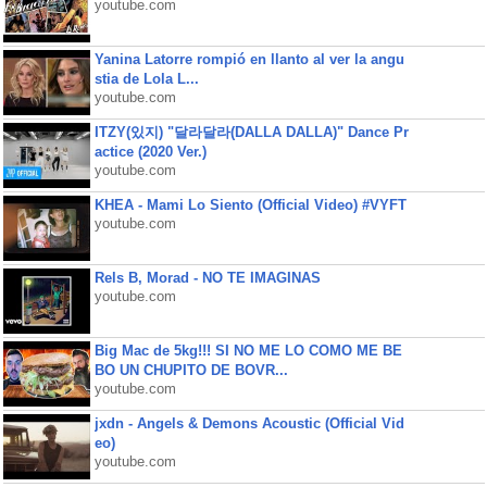
youtube.com
Yanina Latorre rompió en llanto al ver la angu
stia de Lola L...
youtube.com
ITZY(있지) "달라달라(DALLA DALLA)" Dance Pr
actice (2020 Ver.)
youtube.com
KHEA - Mami Lo Siento (Official Video) #VYFT
youtube.com
Rels B, Morad - NO TE IMAGINAS
youtube.com
Big Mac de 5kg!!! SI NO ME LO COMO ME BE
BO UN CHUPITO DE BOVR...
youtube.com
jxdn - Angels & Demons Acoustic (Official Vid
eo)
youtube.com