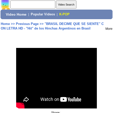
Video Home
|
Popular Videos
|
K-POP
Home
>>
Previous Page
>>
"BRASIL DECIME QUE SE SIENTE" C
ON LETRA HD - "Hit" de los Hinchas Argentinos en Brasil
More
Share: