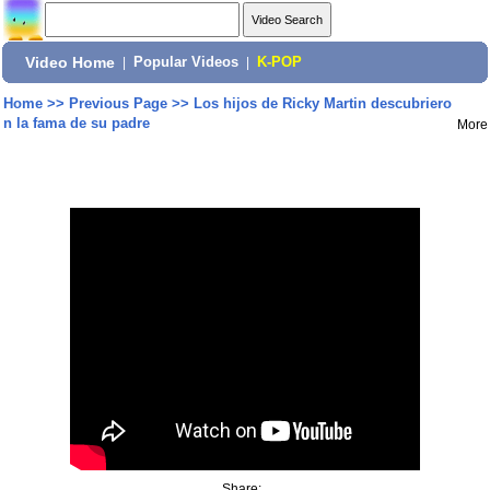
Video Home
|
Popular Videos
|
K-POP
Home
>>
Previous Page
>>
Los hijos de Ricky Martin descubriero
n la fama de su padre
More
Share: