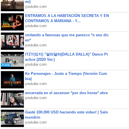
eo)
youtube.com
ENTRAMOS A LA HABITACIÓN SECRETA Y EN
CONTRAMOS A MARIANA - Y...
youtube.com
imitando a famosas que me parezco *o eso dic
en*
youtube.com
ITZY(있지) "달라달라(DALLA DALLA)" Dance Pr
actice (2020 Ver.)
youtube.com
Ke Personajes - Justo a Tiempo (Versión Cum
bia)
youtube.com
encerrada en el ascensor *por dos horas* ahre
youtube.com
Gasté 100,000 USD haciendo este video! | Salo
mondrin
youtube.com