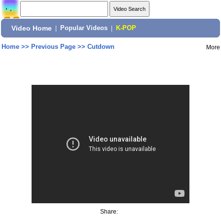
Video Home
|
Popular Videos
|
K-POP
Home
>>
Previous Page
>>
Cutdown
More
Share: