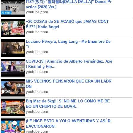
ITZY(있지) "달라달라(DALLA DALLA)" Dance Pr
actice (2020 Ver.)
youtube.com
+20 COSAS de SE ACABÓ que JAMÁS CONT
É!!??| Katie Angel
youtube.com
Luciano Pereyra, Lang Lang - Me Enamore De
Ti
youtube.com
COVID-19 | Anuncio de Alberto Fernández, Axe
l Kicillof y Hor...
youtube.com
MIS VECINOS PENSARON QUE ERA UN LADR
ON
youtube.com
Big Mac de 5kg!!! SI NO ME LO COMO ME BE
BO UN CHUPITO DE BOVR...
youtube.com
¡LE HICE ESTO A YOLO AVENTURAS Y ASÍ R
EACCIONARON!
youtube.com