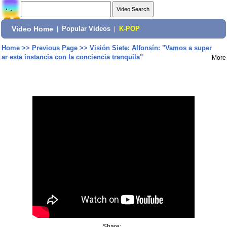
Video Home
|
Popular Videos
|
K-POP
Home
>>
Previous Page
>>
Visión Siete: Alfonsín: "Vamos a super
ar esta instancia con la conciencia tranquila"
More
Share: