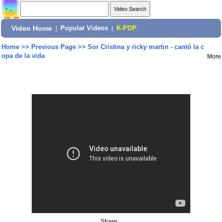
Video Home
|
Popular Videos
|
K-POP
Home
>>
Previous Page
>>
Sor Cristina y ricky martin - cantó la c
opa de la vida
More
Share: