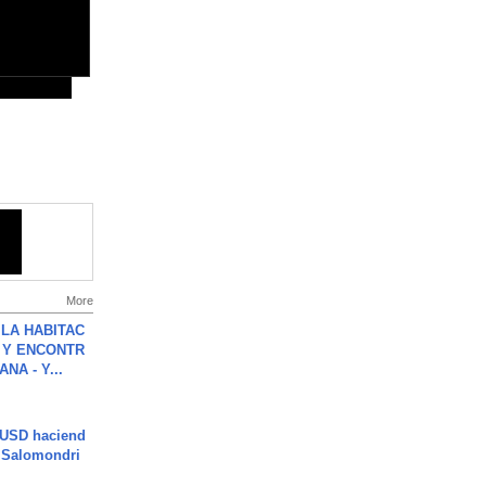
More
LA HABITAC
 Y ENCONTR
NA - Y...
 USD haciend
| Salomondri