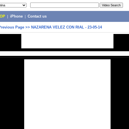
POP
|
iPhone
|
Contact us
Previous Page
>>
NAZARENA VELEZ CON RIAL - 23-05-14