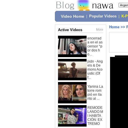
Video Home
|
Popular Videos
|
K-
Home
>>
Active Videos
More
encerrad
a en el as
censor *p
or dos h
o...
jxdn - Ang
els & De
mons Aco
ustic (Of
f...
Yanina La
torre rom
pió en lla
nto al ...
REMODE
LANDO M
I HABITA
CIÓN: EX
TREMO