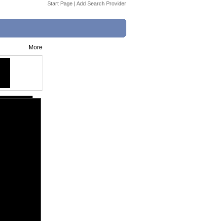
Start Page
|
Add Search Provider
More