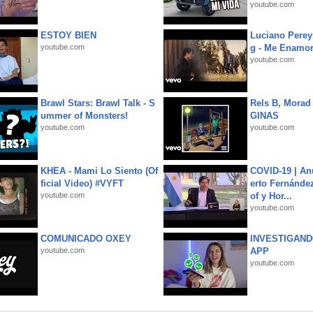
youtube.com
ESTOY BIEN
Luciano Perey
youtube.com
g - Me Enamor
youtube.com
Brawl Stars: Brawl Talk - S
Rels B, Morad
ummer of Monsters!
GINAS
youtube.com
youtube.com
KHEA - Mami Lo Siento (Of
COVID-19 | An
ficial Video) #VYFT
erto Fernández
youtube.com
of y Hor...
youtube.com
COMUNICADO OXEY
INVESTIGAND
youtube.com
APP
youtube.com