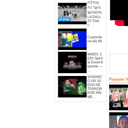
ITZY(있
지) "달라
달라(DAL
LA DALL
A)" Dan
c...
Cuarente
na día 96
WWDC 2
020 Speci
al Event K
eynote —
...
JUGAND
Popular 
O UN JU
EGO DE
TERROR
POR PRI
ME...