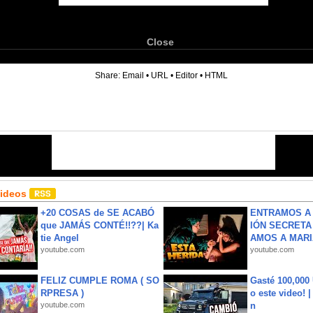
Close
6
Share:
Email
•
URL
•
Editor
•
HTML
Videos
+20 COSAS de SE ACABÓ
ENTRAMOS A 
que JAMÁS CONTÉ!!??| Ka
IÓN SECRETA
tie Angel
AMOS A MARIA
youtube.com
youtube.com
FELIZ CUMPLE ROMA ( SO
Gasté 100,000
RPRESA )
o este video! 
youtube.com
n