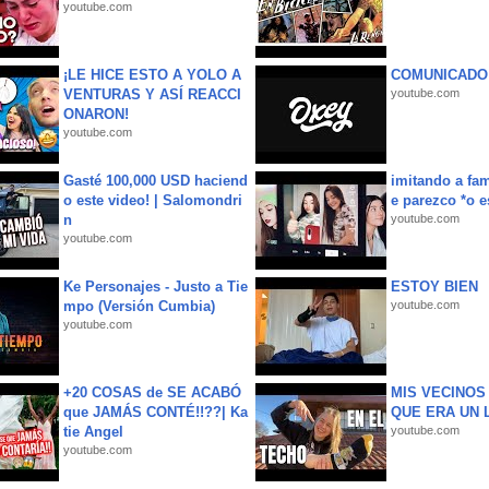
youtube.com
¡LE HICE ESTO A YOLO A
COMUNICADO
VENTURAS Y ASÍ REACCI
youtube.com
ONARON!
youtube.com
Gasté 100,000 USD haciend
imitando a fa
o este video! | Salomondri
e parezco *o e
n
youtube.com
youtube.com
Ke Personajes - Justo a Tie
ESTOY BIEN
mpo (Versión Cumbia)
youtube.com
youtube.com
+20 COSAS de SE ACABÓ
MIS VECINO
que JAMÁS CONTÉ!!??| Ka
QUE ERA UN 
tie Angel
youtube.com
youtube.com