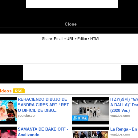
Close
6
Share:
Email
•
URL
•
Editor
•
HTML
Videos
REHACIENDO DIBUJO DE
ITZY(있지) "
SANDRA CIRES ART ! RET
A DALLA)" Dan
O DIFÍCIL DE DIBU...
(2020 Ver.)
youtube.com
youtube.com
SAMANTA DE BAKE OFF -
La Renga - En 
Analizando
youtube.com