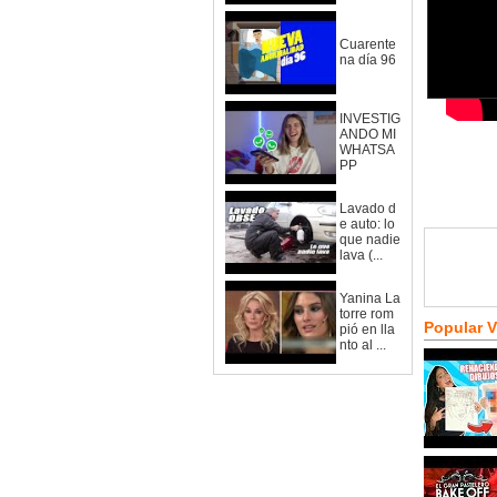
Cuarente
na día 96
INVESTIG
ANDO MI
WHATSA
PP
Lavado d
e auto: lo
que nadie
lava (...
Yanina La
torre rom
Popular 
pió en lla
nto al ...