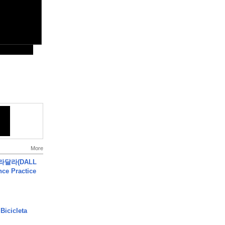
More
달라달라(DALL
ce Practice
Bicicleta