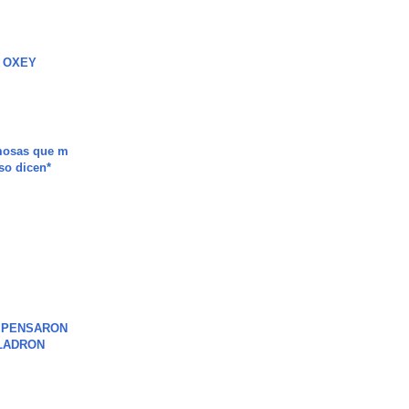
 OXEY
mosas que m
so dicen*
S PENSARON
LADRON