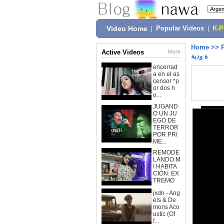
Video Home
|
Popular Videos
|
K-
Home
>>
Active Videos
More
ة ودية
encerrad
a en el as
censor *p
or dos h
o...
JUGAND
O UN JU
EGO DE
TERROR
POR PRI
ME...
REMODE
LANDO M
I HABITA
CIÓN: EX
TREMO
jxdn - Ang
els & De
mons Aco
ustic (Of
f...