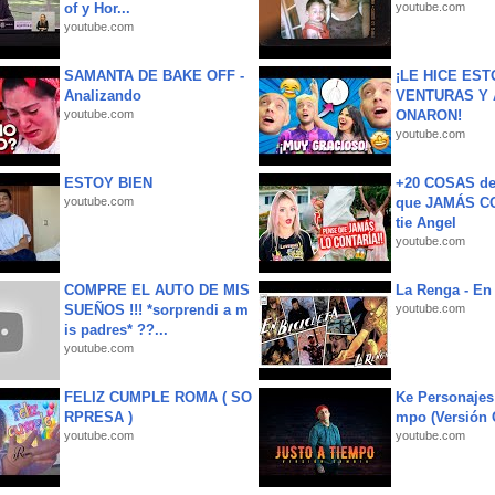
of y Hor...
youtube.com
youtube.com
SAMANTA DE BAKE OFF -
¡LE HICE EST
Analizando
VENTURAS Y 
youtube.com
ONARON!
youtube.com
ESTOY BIEN
+20 COSAS d
youtube.com
que JAMÁS CO
tie Angel
youtube.com
COMPRE EL AUTO DE MIS
La Renga - En 
SUEÑOS !!! *sorprendi a m
youtube.com
is padres* ??...
youtube.com
FELIZ CUMPLE ROMA ( SO
Ke Personajes 
RPRESA )
mpo (Versión
youtube.com
youtube.com