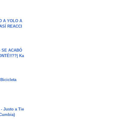
O A YOLO A
ASÍ REACCI
e SE ACABÓ
NTÉ!!??| Ka
Bicicleta
- Justo a Tie
 Cumbia)