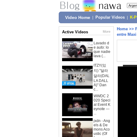
Video Home
|
Popular Videos
|
K-
Home
>>
Active Videos
More
entre Max
Lavado d
e auto: lo
que nadie
lava (...
ITZY(있
지) "달라
달라(DAL
LA DALL
A)" Dan
c...
WWDC 2
020 Speci
al Event K
eynote —
...
jxdn - Ang
els & De
mons Aco
ustic (Of