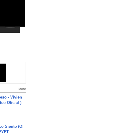
More
ieso - Vivien
eo Oficial )
o Siento (Of
#VYFT