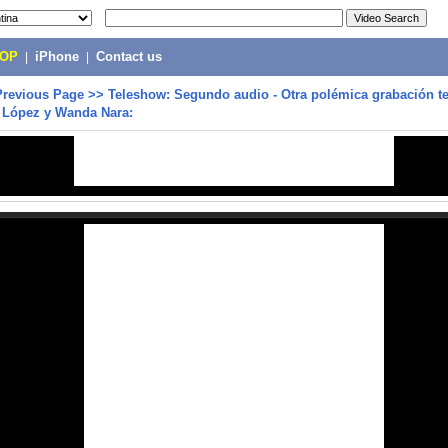
POP
|
iPhone
|
Contact us
Previous Page
>>
Teleshow: Segundo audio - Otra polémica grabación te
i López y Wanda Nara: