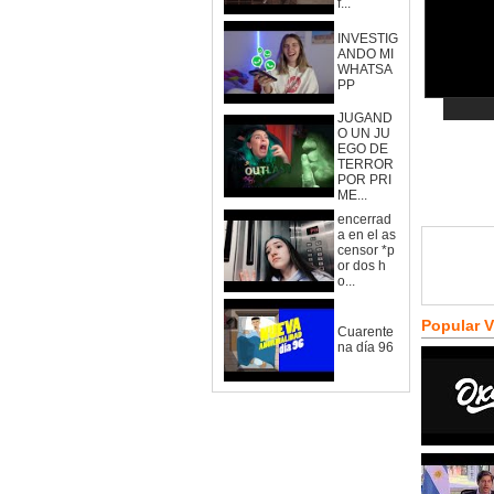
f...
INVESTIG
ANDO MI
WHATSA
PP
JUGAND
O UN JU
EGO DE
TERROR
POR PRI
ME...
encerrad
a en el as
censor *p
or dos h
o...
Popular 
Cuarente
na día 96