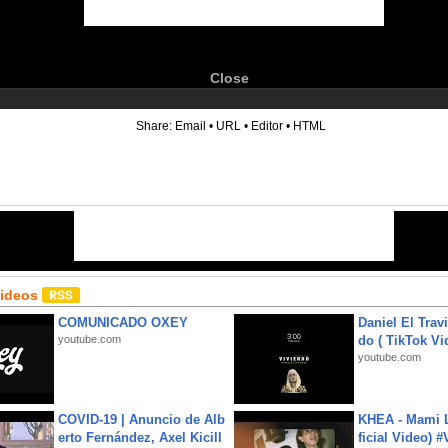
Close
6
Share:
Email
•
URL
•
Editor
•
HTML
Videos
COMUNICADO OXEY
Daniel El Trav
youtube.com
do ( TikTok Vid
youtube.com
COVID-19 | Anuncio de Alb
KHEA - Mami L
erto Fernández, Axel Kicill
ficial Video) 