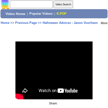
Video Home
|
Popular Videos
|
K-POP
Home
>>
Previous Page
>>
Halloween Advices : Jason Voorhees
More
Share: