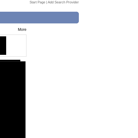
Start Page
|
Add Search Provider
More