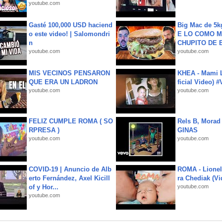
youtube.com
Gasté 100,000 USD haciend
Big Mac de 5k
o este video! | Salomondri
E LO COMO M
n
CHUPITO DE B
youtube.com
youtube.com
MIS VECINOS PENSARON
KHEA - Mami L
QUE ERA UN LADRON
ficial Video) 
youtube.com
youtube.com
FELIZ CUMPLE ROMA ( SO
Rels B, Morad
RPRESA )
GINAS
youtube.com
youtube.com
COVID-19 | Anuncio de Alb
ROMA - Lionel
erto Fernández, Axel Kicill
ra Chediak (Vi
of y Hor...
youtube.com
youtube.com