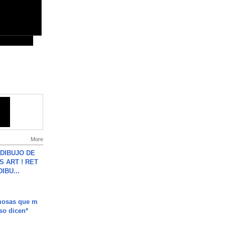
More
DIBUJO DE
S ART ! RET
DIBU...
mosas que m
so dicen*