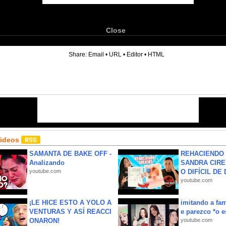
Close
6
Share:
Email
•
URL
•
Editor
•
HTML
Videos
SAMANTA DE BAKE OFF -
REHACIENDO 
Analizando
SANDRA CIRE
youtube.com
O DIFÍCIL DE 
youtube.com
¡LE HICE ESTO A YOLO A
imitando a fa
VENTURAS Y ASÍ REACCI
e parezco *o e
ONARON!
youtube.com