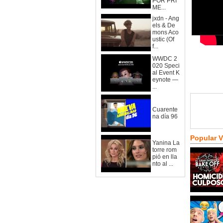
POR PRI
ME...
jxdn - Ang
els & De
mons Aco
ustic (Of
f...
WWDC 2
020 Speci
al Event K
eynote —
...
Cuarente
na día 96
Popular 
Yanina La
torre rom
pió en lla
nto al ...