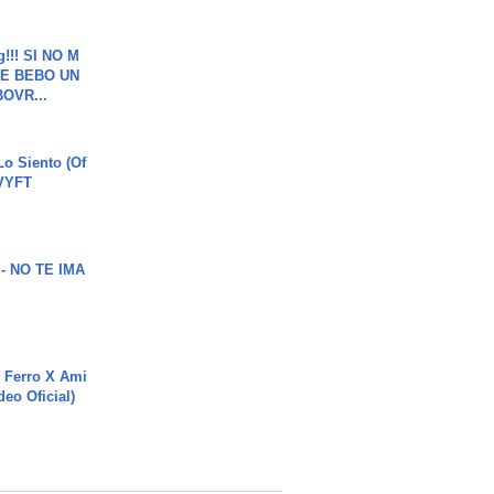
g!!! SI NO M
E BEBO UN
OVR...
o Siento (Of
#VYFT
 - NO TE IMA
 Ferro X Ami
deo Oficial)