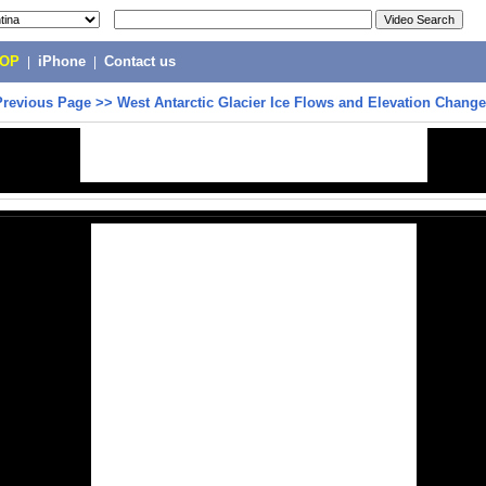
POP
|
iPhone
|
Contact us
Previous Page
>>
West Antarctic Glacier Ice Flows and Elevation Change