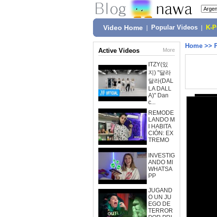
Video Home
|
Popular Videos
|
K-
Home
>>
Active Videos
More
ITZY(있
지) "달라
달라(DAL
LA DALL
A)" Dan
c...
REMODE
LANDO M
I HABITA
CIÓN: EX
TREMO
INVESTIG
ANDO MI
WHATSA
PP
JUGAND
O UN JU
EGO DE
TERROR