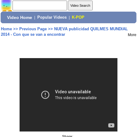
Video Home
|
Popular Videos
|
K-POP
Home
>>
Previous Page
>>
NUEVA publicidad QUILMES MUNDIAL
2014 - Con que se van a encontrar
More
Share: