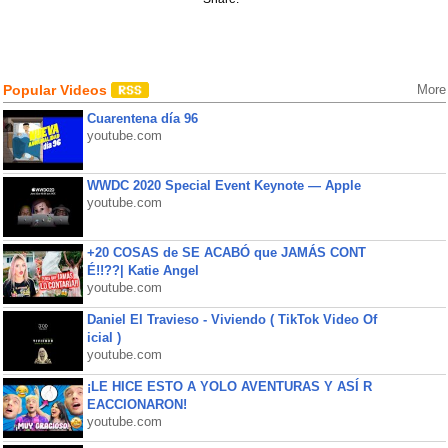
Popular Videos
More
Cuarentena día 96
youtube.com
WWDC 2020 Special Event Keynote — Apple
youtube.com
+20 COSAS de SE ACABÓ que JAMÁS CONT
É!!??| Katie Angel
youtube.com
Daniel El Travieso - Viviendo ( TikTok Video Of
icial )
youtube.com
¡LE HICE ESTO A YOLO AVENTURAS Y ASÍ R
EACCIONARON!
youtube.com