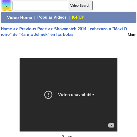
Video Home
|
Popular Videos
|
K-POP
Home
>>
Previous Page
>>
Showmatch 2014 | cabezazo a "Maxi D
iorio" de "Karina Jelinek" en las bolas
More
Share: