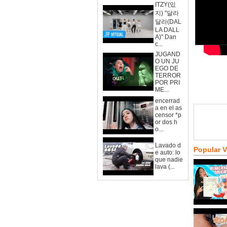
ITZY(있
지) "달라
달라(DAL
LA DALL
A)" Dan
c...
JUGAND
O UN JU
EGO DE
TERROR
POR PRI
ME...
encerrad
a en el as
censor *p
or dos h
o...
Lavado d
Popular 
e auto: lo
que nadie
lava (...