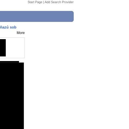
Start Page
|
Add Search Provider
iñazú sob
More