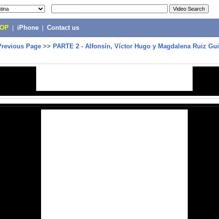
POP
|
iPhone
|
Contact us
Previous Page
>>
PARTE 2 - Alfonsín, Víctor Hugo y Magdalena Ruiz Gu