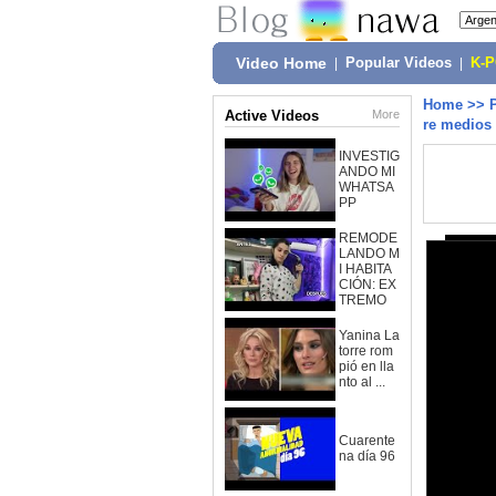
Video Home
|
Popular Videos
|
K-
Home
>>
Active Videos
More
re medios
INVESTIG
ANDO MI
WHATSA
PP
REMODE
LANDO M
I HABITA
CIÓN: EX
TREMO
Yanina La
torre rom
pió en lla
nto al ...
Cuarente
na día 96