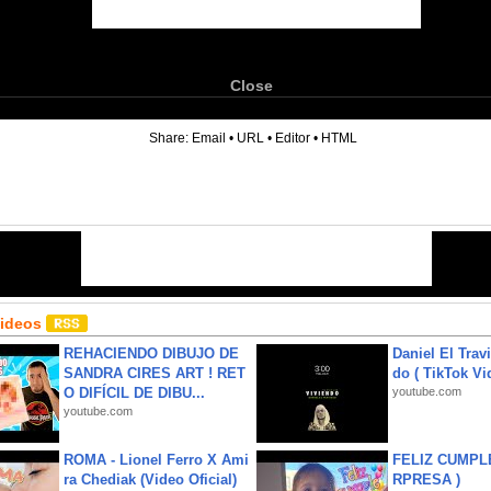
Close
6
Share:
Email
•
URL
•
Editor
•
HTML
Videos
REHACIENDO DIBUJO DE
Daniel El Trav
SANDRA CIRES ART ! RET
do ( TikTok Vid
O DIFÍCIL DE DIBU...
youtube.com
youtube.com
ROMA - Lionel Ferro X Ami
FELIZ CUMPL
ra Chediak (Video Oficial)
RPRESA )