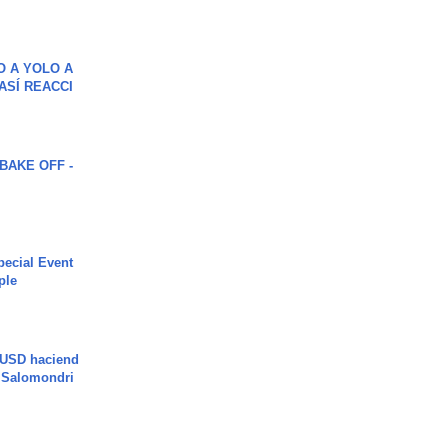
O A YOLO A
ASÍ REACCI
BAKE OFF -
ecial Event
ple
 USD haciend
| Salomondri