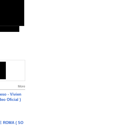
More
ieso - Vivien
eo Oficial )
E ROMA ( SO