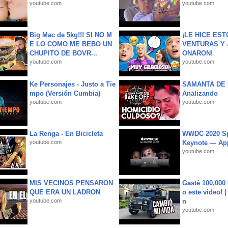
youtube.com
youtube.com
Big Mac de 5kg!!! SI NO M
¡LE HICE EST
E LO COMO ME BEBO UN
VENTURAS Y 
CHUPITO DE BOVR...
ONARON!
youtube.com
youtube.com
Ke Personajes - Justo a Tie
SAMANTA DE 
mpo (Versión Cumbia)
Analizando
youtube.com
youtube.com
La Renga - En Bicicleta
WWDC 2020 Sp
youtube.com
Keynote — Ap
youtube.com
MIS VECINOS PENSARON
Gasté 100,000
QUE ERA UN LADRON
o este video! 
youtube.com
n
youtube.com