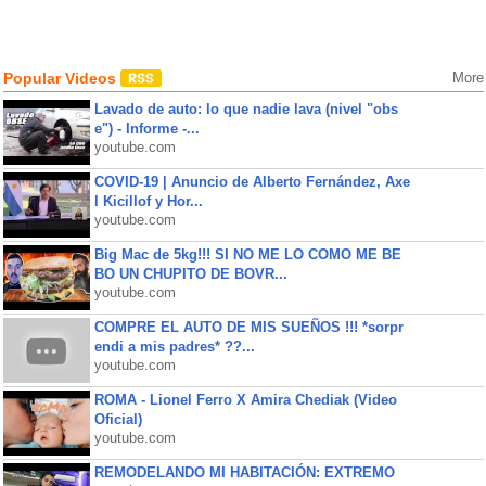
Popular Videos
More
Lavado de auto: lo que nadie lava (nivel "obs
e") - Informe -...
youtube.com
COVID-19 | Anuncio de Alberto Fernández, Axe
l Kicillof y Hor...
youtube.com
Big Mac de 5kg!!! SI NO ME LO COMO ME BE
BO UN CHUPITO DE BOVR...
youtube.com
COMPRE EL AUTO DE MIS SUEÑOS !!! *sorpr
endi a mis padres* ??...
youtube.com
ROMA - Lionel Ferro X Amira Chediak (Video
Oficial)
youtube.com
REMODELANDO MI HABITACIÓN: EXTREMO