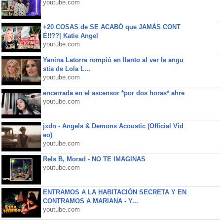
youtube.com
+20 COSAS de SE ACABÓ que JAMÁS CONT
É!!??| Katie Angel
youtube.com
Yanina Latorre rompió en llanto al ver la angu
stia de Lola L...
youtube.com
encerrada en el ascensor *por dos horas* ahre
youtube.com
jxdn - Angels & Demons Acoustic (Official Vid
eo)
youtube.com
Rels B, Morad - NO TE IMAGINAS
youtube.com
ENTRAMOS A LA HABITACIÓN SECRETA Y EN
CONTRAMOS A MARIANA - Y...
youtube.com