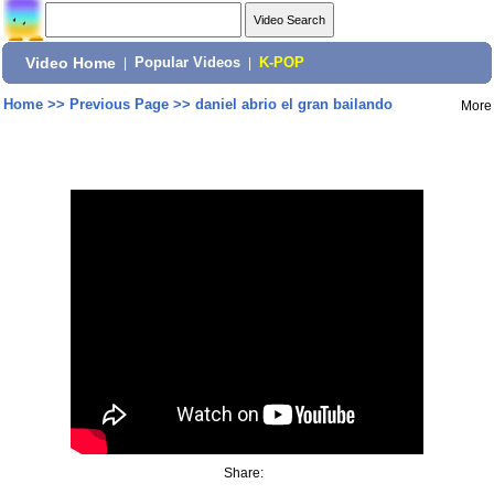
Video Home
|
Popular Videos
|
K-POP
Home
>>
Previous Page
>>
daniel abrio el gran bailando
More
Share: