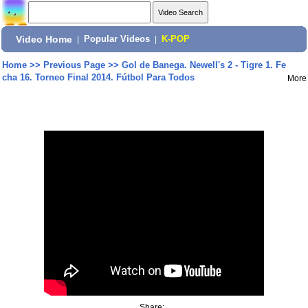
Video Home
|
Popular Videos
|
K-POP
Home
>>
Previous Page
>>
Gol de Banega. Newell's 2 - Tigre 1. Fe
cha 16. Torneo Final 2014. Fútbol Para Todos
More
Share: