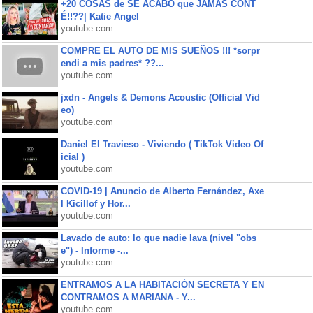
+20 COSAS de SE ACABÓ que JAMÁS CONT
É!!??| Katie Angel
youtube.com
COMPRE EL AUTO DE MIS SUEÑOS !!! *sorpr
endi a mis padres* ??...
youtube.com
jxdn - Angels & Demons Acoustic (Official Vid
eo)
youtube.com
Daniel El Travieso - Viviendo ( TikTok Video Of
icial )
youtube.com
COVID-19 | Anuncio de Alberto Fernández, Axe
l Kicillof y Hor...
youtube.com
Lavado de auto: lo que nadie lava (nivel "obs
e") - Informe -...
youtube.com
ENTRAMOS A LA HABITACIÓN SECRETA Y EN
CONTRAMOS A MARIANA - Y...
youtube.com