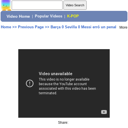
Video Home
|
Popular Videos
|
K-POP
Home
>>
Previous Page
>>
Barça 0 Sevilla 0 Messi erró un penal
More
Share: