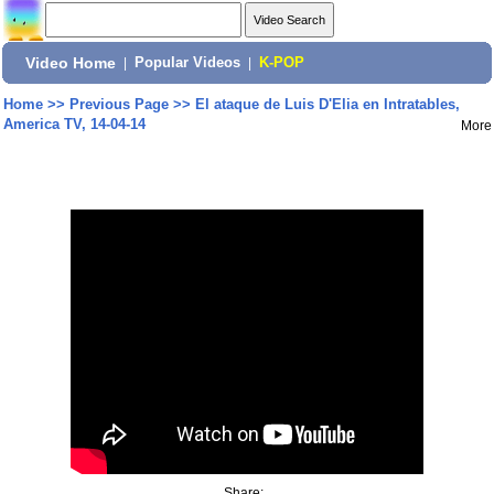
Video Home
|
Popular Videos
|
K-POP
Home
>>
Previous Page
>>
El ataque de Luis D'Elia en Intratables,
America TV, 14-04-14
More
Share: