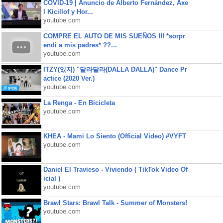
COVID-19 | Anuncio de Alberto Fernández, Axe
l Kicillof y Hor...
youtube.com
COMPRE EL AUTO DE MIS SUEÑOS !!! *sorpr
endi a mis padres* ??...
youtube.com
ITZY(있지) "달라달라(DALLA DALLA)" Dance Pr
actice (2020 Ver.)
youtube.com
La Renga - En Bicicleta
youtube.com
KHEA - Mami Lo Siento (Official Video) #VYFT
youtube.com
Daniel El Travieso - Viviendo ( TikTok Video Of
icial )
youtube.com
Brawl Stars: Brawl Talk - Summer of Monsters!
youtube.com