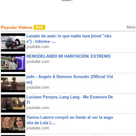
Popular Videos
More
Lavado de auto: lo que nadie lava (nivel "obs
e") - Informe -...
youtube.com
REMODELANDO MI HABITACIÓN: EXTREMO
youtube.com
jxdn - Angels & Demons Acoustic (Official Vid
eo)
youtube.com
Luciano Pereyra, Lang Lang - Me Enamore De
Ti
youtube.com
Yanina Latorre rompió en llanto al ver la angu
stia de Lola L...
youtube.com