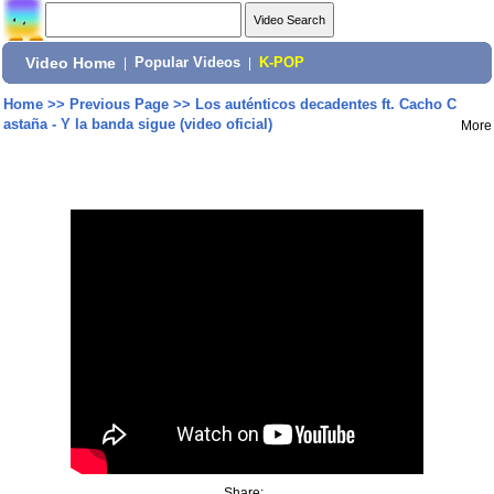
Video Home
|
Popular Videos
|
K-POP
Home
>>
Previous Page
>>
Los auténticos decadentes ft. Cacho C
astaña - Y la banda sigue (video oficial)
More
Share: