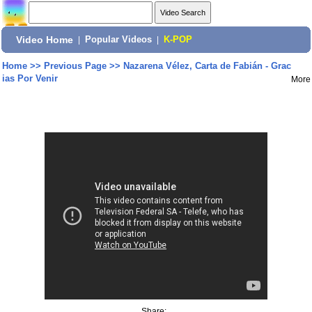
Video Home
|
Popular Videos
|
K-POP
Home
>>
Previous Page
>>
Nazarena Vélez, Carta de Fabián - Grac
ias Por Venir
More
Share: