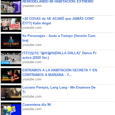
REMODELANDO MI HABITACIÓN: EXTREMO
youtube.com
+20 COSAS de SE ACABÓ que JAMÁS CONT
É!!??| Katie Angel
youtube.com
Ke Personajes - Justo a Tiempo (Versión Cum
bia)
youtube.com
ITZY(있지) "달라달라(DALLA DALLA)" Dance Pr
actice (2020 Ver.)
youtube.com
ENTRAMOS A LA HABITACIÓN SECRETA Y EN
CONTRAMOS A MARIANA - Y...
youtube.com
Luciano Pereyra, Lang Lang - Me Enamore De
Ti
youtube.com
Cuarentena día 96
youtube.com