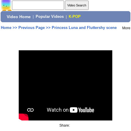
Video Home
|
Popular Videos
|
K-POP
Home
>>
Previous Page
>>
Princess Luna and Fluttershy scene
More
Share: