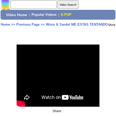
Video Home
|
Popular Videos
|
K-POP
Home
>>
Previous Page
>>
Wisin & Yandel ME ESTAS TENTANDO
More
Share: