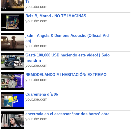
Ti
youtube.com
Rels B, Morad - NO TE IMAGINAS
youtube.com
jxdn - Angels & Demons Acoustic (Official Vid
eo)
youtube.com
Gasté 100,000 USD haciendo este video! | Salo
mondrin
youtube.com
REMODELANDO MI HABITACIÓN: EXTREMO
youtube.com
Cuarentena día 96
youtube.com
encerrada en el ascensor *por dos horas* ahre
youtube.com