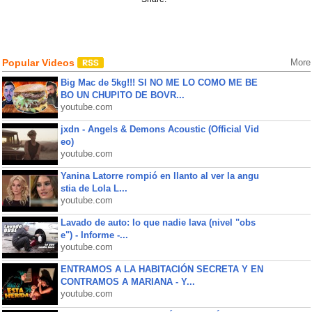
Popular Videos
More
Big Mac de 5kg!!! SI NO ME LO COMO ME BE
BO UN CHUPITO DE BOVR...
youtube.com
jxdn - Angels & Demons Acoustic (Official Vid
eo)
youtube.com
Yanina Latorre rompió en llanto al ver la angu
stia de Lola L...
youtube.com
Lavado de auto: lo que nadie lava (nivel "obs
e") - Informe -...
youtube.com
ENTRAMOS A LA HABITACIÓN SECRETA Y EN
CONTRAMOS A MARIANA - Y...
youtube.com