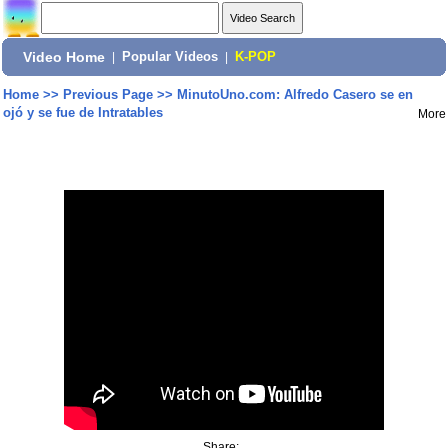
Video Home
|
Popular Videos
|
K-POP
Home
>>
Previous Page
>>
MinutoUno.com: Alfredo Casero se en
ojó y se fue de Intratables
More
Share: