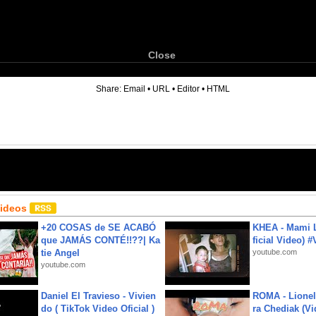
Close
6
Share:
Email
•
URL
•
Editor
•
HTML
Videos
+20 COSAS de SE ACABÓ
KHEA - Mami L
que JAMÁS CONTÉ!!??| Ka
ficial Video) 
tie Angel
youtube.com
youtube.com
Daniel El Travieso - Vivien
ROMA - Lionel
do ( TikTok Video Oficial )
ra Chediak (Vi