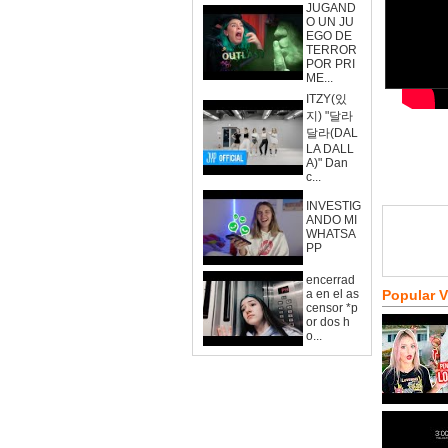
JUGAND
O UN JU
EGO DE
TERROR
POR PRI
ME...
ITZY(있
지) "달라
달라(DAL
LA DALL
A)" Dan
c...
INVESTIG
ANDO MI
WHATSA
PP
encerrad
a en el as
Popular 
censor *p
or dos h
o...