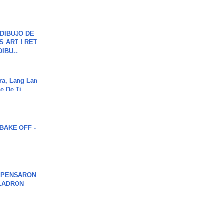
DIBUJO DE
S ART ! RET
DIBU...
ra, Lang Lan
e De Ti
BAKE OFF -
S PENSARON
LADRON