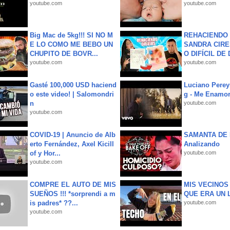
youtube.com
youtube.com
Big Mac de 5kg!!! SI NO M
REHACIENDO 
E LO COMO ME BEBO UN
SANDRA CIRE
CHUPITO DE BOVR...
O DIFÍCIL DE 
youtube.com
youtube.com
Gasté 100,000 USD haciend
Luciano Perey
o este video! | Salomondri
g - Me Enamor
n
youtube.com
youtube.com
COVID-19 | Anuncio de Alb
SAMANTA DE 
erto Fernández, Axel Kicill
Analizando
of y Hor...
youtube.com
youtube.com
COMPRE EL AUTO DE MIS
MIS VECINO
SUEÑOS !!! *sorprendi a m
QUE ERA UN 
is padres* ??...
youtube.com
youtube.com