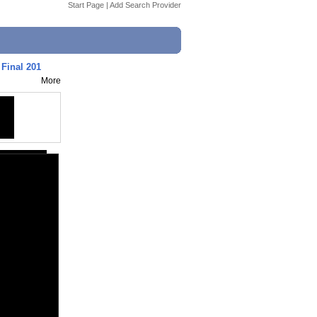
Start Page
|
Add Search Provider
 Final 201
More