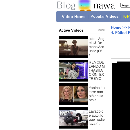
Video Home
|
Popular Videos
|
K-
Home
>>
Active Videos
More
4. Fútbol 
jxdn - Ang
els & De
mons Aco
ustic (Of
f...
REMODE
LANDO M
I HABITA
CIÓN: EX
TREMO
Yanina La
torre rom
pió en lla
nto al ...
Lavado d
e auto: lo
que nadie
lava (...