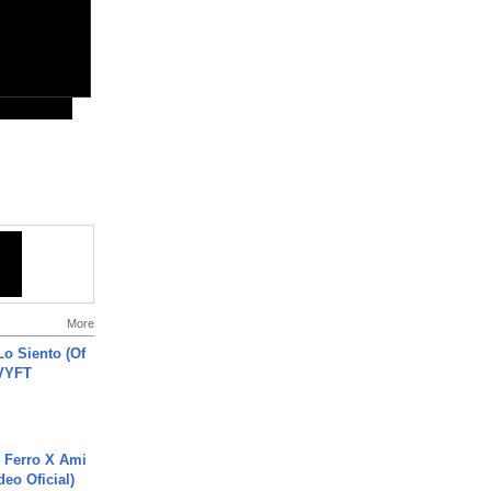
More
o Siento (Of
#VYFT
 Ferro X Ami
deo Oficial)