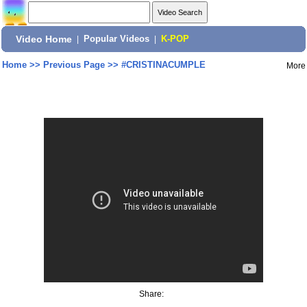
Video Home
|
Popular Videos
|
K-POP
Home
>>
Previous Page
>>
#CRISTINACUMPLE
More
Share: