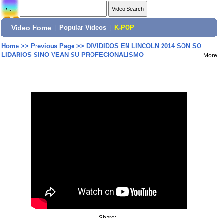
Video Home
|
Popular Videos
|
K-POP
Home
>>
Previous Page
>>
DIVIDIDOS EN LINCOLN 2014 SON SO
LIDARIOS SINO VEAN SU PROFECIONALISMO
More
Share: