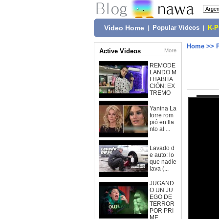
Video Home
|
Popular Videos
|
K-
Home
>>
Active Videos
More
REMODE
LANDO M
I HABITA
CIÓN: EX
TREMO
Yanina La
torre rom
pió en lla
nto al ...
Lavado d
e auto: lo
que nadie
lava (...
JUGAND
O UN JU
EGO DE
TERROR
POR PRI
ME...