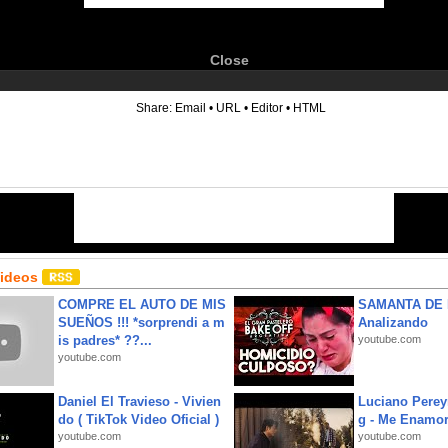
Close
6
Share:
Email
•
URL
•
Editor
•
HTML
Videos
COMPRE EL AUTO DE MIS
SAMANTA DE 
SUEÑOS !!! *sorprendi a m
Analizando
is padres* ??...
youtube.com
youtube.com
Daniel El Travieso - Vivien
Luciano Perey
do ( TikTok Video Oficial )
g - Me Enamor
youtube.com
youtube.com