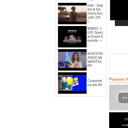
jxdn - Ang
els & De
mons Aco
ustic (Of
f...
WWDC 2
020 Speci
al Event K
eynote —
...
INVESTIG
ANDO MI
WHATSA
PP
Popular 
Cuarente
na día 96