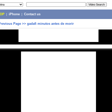
POP
|
iPhone
|
Contact us
Previous Page
>>
gadafi minutos antes de morir