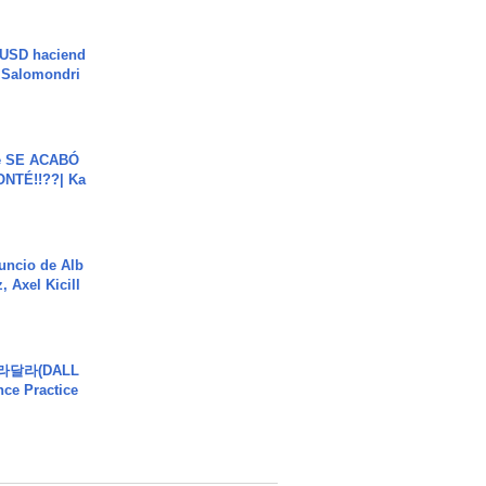
 USD haciend
| Salomondri
e SE ACABÓ
NTÉ!!??| Ka
uncio de Alb
, Axel Kicill
달라달라(DALL
ce Practice