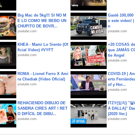
Big Mac de 5kg!!! SI NO M
Gasté 100,000
E LO COMO ME BEBO UN
o este video! 
CHUPITO DE BOVR...
n
youtube.com
youtube.com
KHEA - Mami Lo Siento (Of
+20 COSAS d
ficial Video) #VYFT
que JAMÁS CO
youtube.com
tie Angel
youtube.com
ROMA - Lionel Ferro X Ami
COVID-19 | An
ra Chediak (Video Oficial)
erto Fernández
youtube.com
of y Hor...
youtube.com
REHACIENDO DIBUJO DE
ITZY(있지) "
SANDRA CIRES ART ! RET
A DALLA)" Dan
O DIFÍCIL DE DIBU...
(2020 Ver.)
youtube.com
youtube.com