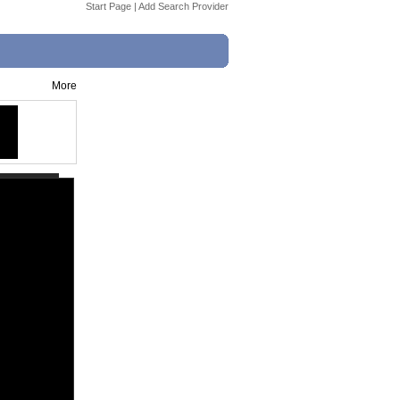
Start Page
|
Add Search Provider
More