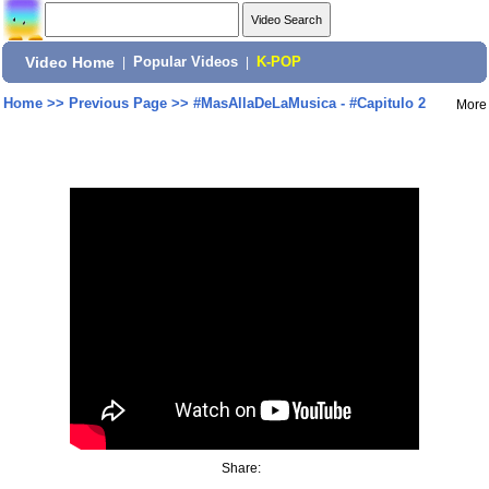
Video Home
|
Popular Videos
|
K-POP
Home
>>
Previous Page
>>
#MasAllaDeLaMusica - #Capitulo 2
More
Share: