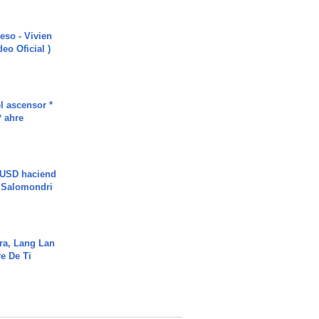
ieso - Vivien
eo Oficial )
l ascensor *
* ahre
 USD haciend
| Salomondri
ra, Lang Lan
e De Ti