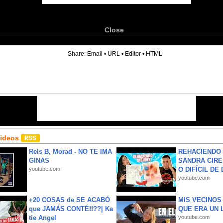
Close
6
Share:
Email
•
URL
•
Editor
•
HTML
Videos
Rels B, Morad - NO TE IMA
REHACIENDO 
GINAS
SANDRA CIRE
youtube.com
O DIFÍCIL DE 
youtube.com
+20 COSAS de SE ACABÓ
MIS VECINO
que JAMÁS CONTÉ!!??| Ka
QUE ERA UN 
tie Angel
youtube.com