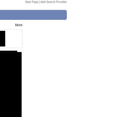
Start Page
|
Add Search Provider
More