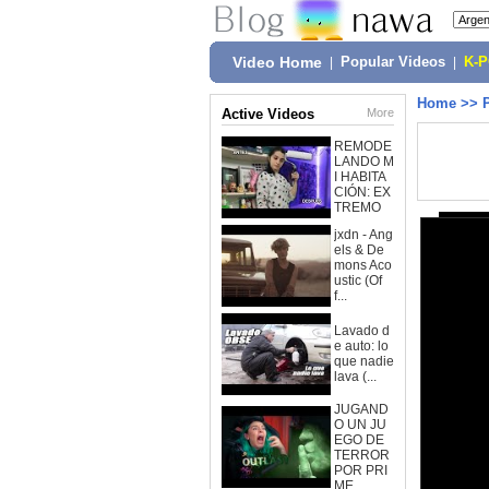
Video Home
|
Popular Videos
|
K-
Home
>>
Active Videos
More
REMODE
LANDO M
I HABITA
CIÓN: EX
TREMO
jxdn - Ang
els & De
mons Aco
ustic (Of
f...
Lavado d
e auto: lo
que nadie
lava (...
JUGAND
O UN JU
EGO DE
TERROR
POR PRI
ME...