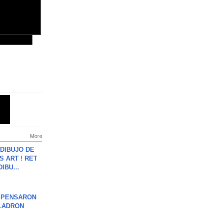
More
DIBUJO DE
S ART ! RET
DIBU...
S PENSARON
LADRON