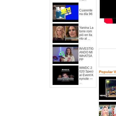
Cuarente
na día 96
Yanina La
torre rom
pió en lla
nto al ...
INVESTIG
ANDO MI
WHATSA
PP
WWDC 2
020 Speci
Popular 
al Event K
eynote —
...