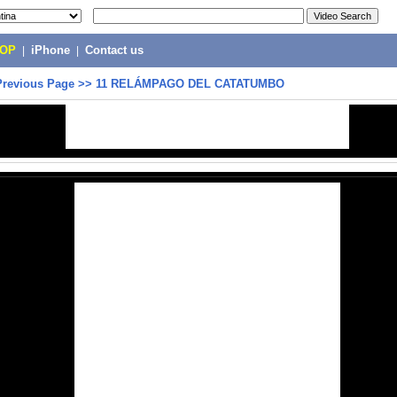
POP
|
iPhone
|
Contact us
Previous Page
>>
11 RELÁMPAGO DEL CATATUMBO