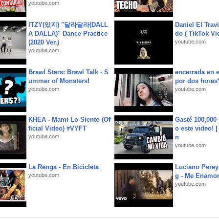
youtube.com
ITZY(있지) "달라달라(DALL
Daniel El Trav
A DALLA)" Dance Practice
do ( TikTok Vid
(2020 Ver.)
youtube.com
youtube.com
Brawl Stars: Brawl Talk - S
encerrada en e
ummer of Monsters!
por dos horas
youtube.com
youtube.com
KHEA - Mami Lo Siento (Of
Gasté 100,000
ficial Video) #VYFT
o este video! 
youtube.com
n
youtube.com
La Renga - En Bicicleta
Luciano Perey
youtube.com
g - Me Enamor
youtube.com