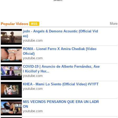
Popular Videos
More
jxdn - Angels & Demons Acoustic (Official Vid
eo)
youtube.com
ROMA - Lionel Ferro X Amira Chediak (Video
Oficial)
youtube.com
COVID-19 | Anuncio de Alberto Fernández, Axe
l Kicillof y Hor...
youtube.com
KHEA - Mami Lo Siento (Official Video) #VYFT
youtube.com
MIS VECINOS PENSARON QUE ERA UN LADR
ON
youtube.com