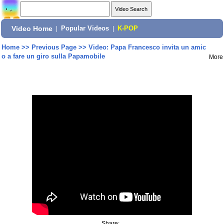
Video Home
|
Popular Videos
|
K-POP
Home
>>
Previous Page
>>
Video: Papa Francesco invita un amic
o a fare un giro sulla Papamobile
More
Share: