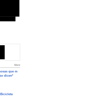
More
mosas que m
so dicen*
Bicicleta