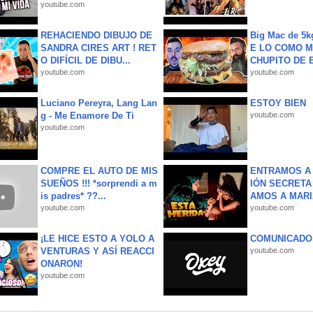
youtube.com
REHACIENDO DIBUJO DE
Big Mac de 5k
SANDRA CIRES ART ! RET
E LO COMO M
O DIFÍCIL DE DIBU...
CHUPITO DE B
youtube.com
youtube.com
Luciano Pereyra, Lang Lan
ESTOY BIEN
g - Me Enamore De Ti
youtube.com
youtube.com
COMPRE EL AUTO DE MIS
ENTRAMOS A 
SUEÑOS !!! *sorprendi a m
IÓN SECRETA
is padres* ??...
AMOS A MARIA
youtube.com
youtube.com
¡LE HICE ESTO A YOLO A
COMUNICADO
VENTURAS Y ASÍ REACCI
youtube.com
ONARON!
youtube.com