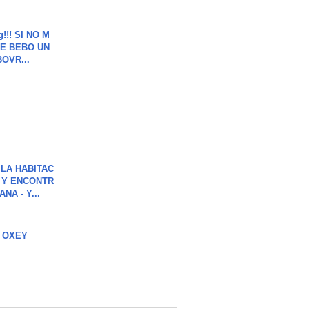
g!!! SI NO M
E BEBO UN
OVR...
LA HABITAC
 Y ENCONTR
NA - Y...
 OXEY