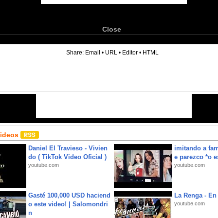
Close
6
Share:
Email
•
URL
•
Editor
•
HTML
Videos
Daniel El Travieso - Vivien
imitando a fa
do ( TikTok Video Oficial )
e parezco *o e
youtube.com
youtube.com
Gasté 100,000 USD haciend
La Renga - En 
o este video! | Salomondri
youtube.com
n