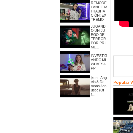
REMODE
LANDO M
I HABITA
CIÓN: EX
TREMO
JUGAND
O UN JU
EGO DE
TERROR
POR PRI
ME...
INVESTIG
ANDO MI
WHATSA
PP
jxdn - Ang
els & De
Popular 
mons Aco
ustic (Of
f...