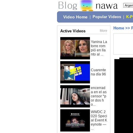
Video Home
|
Popular Videos
|
K-
Home
>>
Active Videos
More
Yanina La
torre rom
pió en lla
nto al ...
Cuarente
na día 96
encerrad
a en el as
censor *p
or dos h
o...
WWDC 2
020 Speci
al Event K
eynote —
...