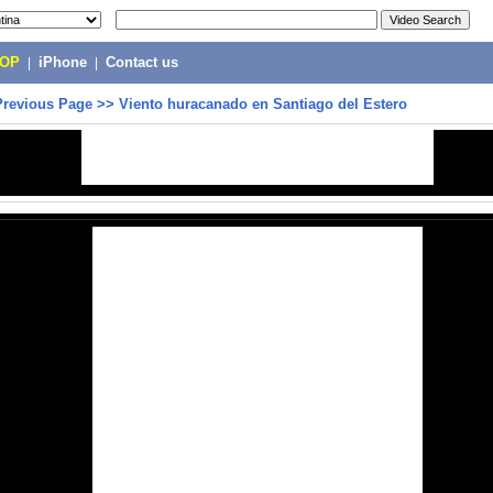
POP
|
iPhone
|
Contact us
Previous Page
>>
Viento huracanado en Santiago del Estero