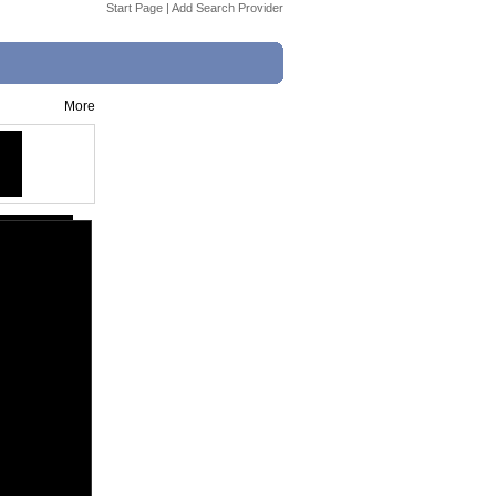
Start Page
|
Add Search Provider
More